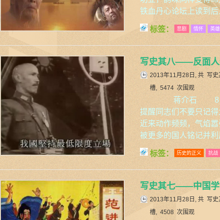
铁血丹心论坛上读到后
标签：
悲剧
情怀
英雄
写史其八——反面人
2013年11月28日, 共
写史
槽, 5474 次围观
蒋介石 8·1
提醒同志们不要只记得
近来动作频频，气焰嚣
被更多的国人铭记并利
标签：
历史的正义
抗战
写史其七——中国学
2013年11月28日, 共
写史
槽, 4508 次围观