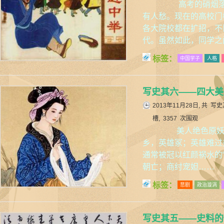
高考的硝烟落下
有人愁。现在的高校门
各大院校都在扩招，不
代。虽然如此，同学之
标签：
中国学子
人格
写史其六——四大美
2013年11月28日, 共
写史
槽, 3357 次围观
美人绝色原妖物
乡，英雄冢；英雄难过
通常被冠以红颜祸水的
朝亡；商纣宠妲……
标签：
悲剧
政治漩涡
写史其五——史料的