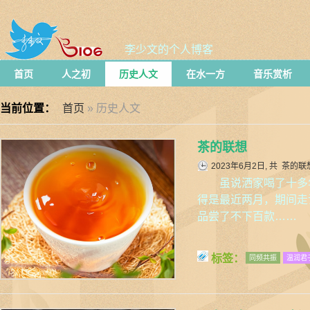
李少文的个人博客
首页
人之初
历史人文
在水一方
音乐赏析
当前位置：
首页
» 历史人文
茶的联想
2023年6月2日, 共
茶的联
虽说洒家喝了十多
得是最近两月，期间走
品尝了不下百款……
标签：
同频共振
温润君