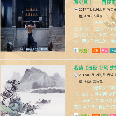
写史其十——再谈正
2017年3月19日, 共
写史
槽, 4785 次围观
今天重看了一遍
台词讲到：“正义”只不过
这样区别的，今天，你
头，明天你就知道，错
标签：
劣根
历史
同情
我读《诗经·邶风·式
2017年2月12日, 共
我读《
槽, 6436 次围观
《邶风》里有两
《击鼓》，其中两句“
手，与子偕老”早已成
在井博工作时曾接待过