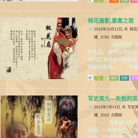
标签：
式微
归隐
牵挂
桃花扇影,黍离之悲
2016年10月11日, 共
桃花
槽, 3785 次围观
《桃花扇》是洒
学作品，虽然以今时今
得的艺术成就不能算高
镌刻在脑海。 本篇
标签：
南京
悲剧
才子
写史其九—失败的英
2016年7月14日, 共
写史
槽, 3333 次围观
当爱情与两样东
回肠，一样是死亡，另
功业，韵味同样变得绵远