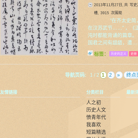
2013年11月27日, 共
写史
槽, 3915 次围观
“在齐太史简，
在汉苏武节……” ，
沌时都能背诵的篇章
国君之间有龃龉，遭…
标签：
历史的正义
史册
导航页码:
1 / 2
1
2
»
终点
友情链接
分类栏目
最新
人之初
历史人文
愤青年代
我喜欢
短篇精选