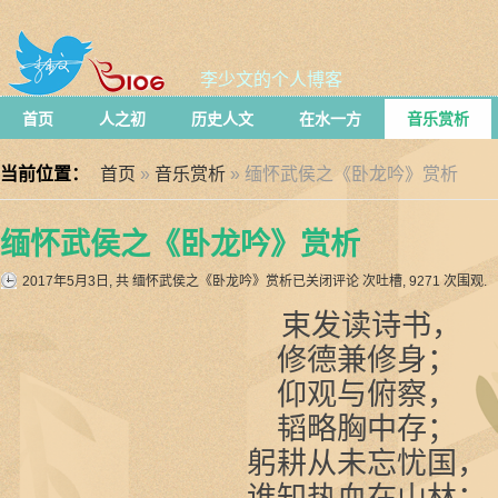
李少文的个人博客
首页
人之初
历史人文
在水一方
音乐赏析
当前位置：
首页
»
音乐赏析
» 缅怀武侯之《卧龙吟》赏析
缅怀武侯之《卧龙吟》赏析
2017年5月3日, 共
缅怀武侯之《卧龙吟》赏析
已关闭评论
次吐槽,
9271 次围观.
束发读诗书，
修德兼修身；
仰观与俯察，
韬略胸中存；
躬耕从未忘忧国，
谁知热血在山林；