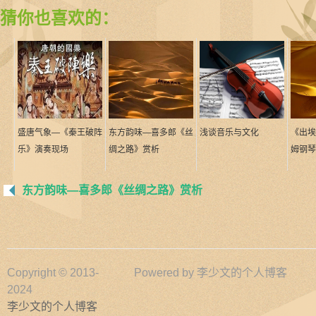
猜你也喜欢的：
盛唐气象—《秦王破阵
东方韵味—喜多郎《丝
浅谈音乐与文化
《出埃
乐》演奏现场
绸之路》赏析
姆钢琴
东方韵味—喜多郎《丝绸之路》赏析
Copyright © 2013-
Powered by
李少文的个人博客
2024
李少文的个人博客