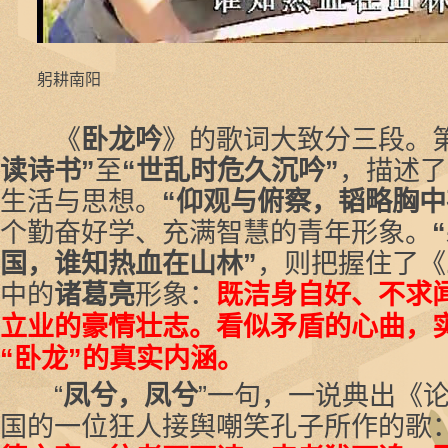
躬耕南阳
《
卧龙吟
》的歌词大致分三段。
读诗书”
至
“世乱时危久沉吟”
，描述了
生活与思想。
“仰观与俯察，韬略胸中
个勤奋好学、充满智慧的青年形象。
国，谁知热血在山林”
，则把握住了《
中的
诸葛亮
形象：
既洁身自好、不求
立业的豪情壮志。看似矛盾的心曲，
“卧龙”的真实内涵。
“
凤兮，凤兮
”一句，一说典出《论
国的一位狂人接舆嘲笑孔子所作的歌