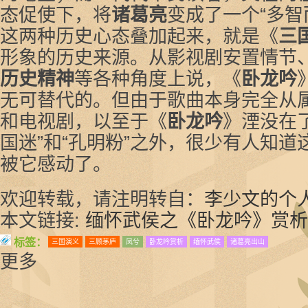
态促使下，将
诸葛亮
变成了一个“多智
这两种历史心态叠加起来，就是《
三
形象的历史来源。从影视剧安置情节
历史精神
等各种角度上说，《
卧龙吟
无可替代的。但由于歌曲本身完全从
和电视剧，以至于《
卧龙吟
》湮没在
国迷”和“孔明粉”之外，很少有人知
被它感动了。
欢迎转载，请注明转自：
李少文的个
本文链接:
缅怀武侯之《卧龙吟》赏析
标签：
三国演义
三顾茅庐
凤兮
卧龙吟赏析
缅怀武侯
诸葛亮出山
更多