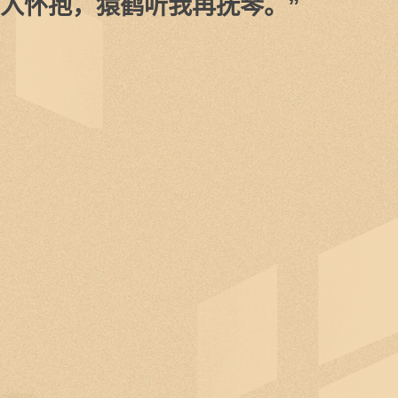
入怀抱，猿鹤听我再抚琴。”