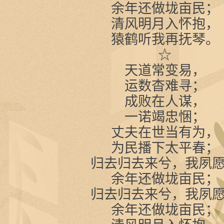
余年还做垅亩民；
清风明月入怀抱，
猿鹤听我再抚琴。
☆
天道常变易，
运数杳难寻；
成败在人谋，
一诺竭忠悃；
丈夫在世当有为，
为民播下太平春；
归去归去来兮，我夙
余年还做垅亩民；
归去归去来兮，我夙
余年还做垅亩民；