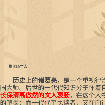
携剑随君去
历史
上的
诸葛亮
，是一个重视律
国大师。后世的一代代知识分子怀着
长保清高傲然的文人衷肠
，在这个人
的笔墨；而一代代平民读者，又在向