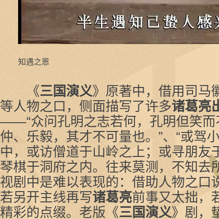
知遇之恩
《
三国演义
》原著中，借用司马
等人物之口，侧面描写了许多
诸葛亮
——“众问孔明之志若何，孔明但笑而
仲、乐毅，其才不可量也。”、“或驾
中，或访僧道于山岭之上；或寻朋友
琴棋于洞府之内。往来莫测，不知去所
视剧中是难以表现的：借助人物之口
若另开主线再写
诸葛亮
前事又太拙，
精彩的点缀。老版《
三国演义
》剧，