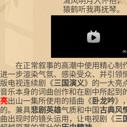
清风明月入怀抱，
猿鹤听我再抚琴。
在正常叙事的高潮中使用精心制作
进一步渲染气氛、感染受众、并引领情
版电视连续剧《
三国演义
》的一大亮
音乐本身的词曲创作和在剧中所起到
亮
出山一集所使用的插曲《
卧龙吟
》
的。兼具
悲剧英雄
气质和中国
古典风
曲出现时的镜头运用，让电视剧《
三