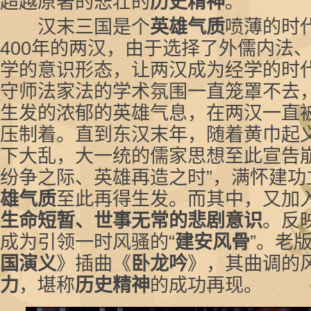
超越原著的悲壮的
历史精神
。
汉末三国是个
英雄气质
喷薄的时
400年的两汉，由于选择了外儒内法
学的意识形态，让两汉成为经学的时
守师法家法的学术氛围一直笼罩不去
生发的浓郁的英雄气息，在两汉一直
压制着。直到东汉末年，随着黄巾起
下大乱，大一统的儒家思想至此宣告崩
纷争之际、英雄再造之时”，满怀建功
雄气质
至此再得生发。而其中，又加
生命短暂、世事无常的悲剧意识
。反
成为引领一时风骚的“
建安风骨
”。老
国演义
》插曲《
卧龙吟
》，其曲调的
力
，堪称
历史精神
的成功再现。