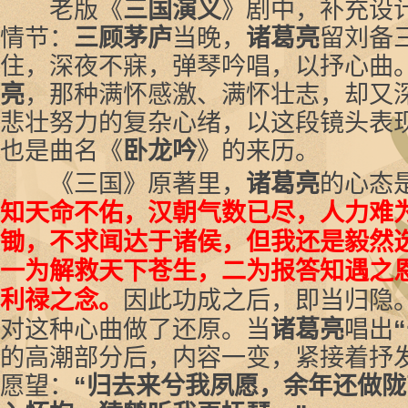
老版《
三国演义
》剧中，补充设
情节：
三顾茅庐
当晚，
诸葛亮
留刘备
住，深夜不寐，弹琴吟唱，以抒心曲
亮
，那种满怀感激、满怀壮志，却又
悲壮努力的复杂心绪，以这段镜头表
也是曲名《
卧龙吟
》的来历。
《三国》原著里，
诸葛亮
的心态
知天命不佑，汉朝气数已尽，人力难
锄，不求闻达于诸侯，但我还是毅然
一为解救天下苍生，二为报答知遇之
利禄之念。
因此功成之后，即当归隐
对这种心曲做了还原。当
诸葛亮
唱出
的高潮部分后，内容一变，紧接着抒
愿望：
“归去来兮我夙愿，余年还做