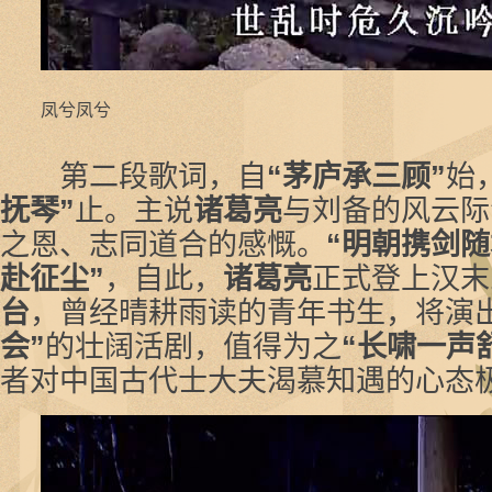
凤兮凤兮
第二段歌词，自
“茅庐承三顾”
始
抚琴”
止。主说
诸葛亮
与刘备的风云际
之恩、志同道合的感慨。
“明朝携剑
赴征尘”
，自此，
诸葛亮
正式登上汉末
台
，曾经晴耕雨读的青年书生，将演
会”
的壮阔活剧，值得为之
“长啸一声
者对中国古代士大夫渴慕知遇的心态