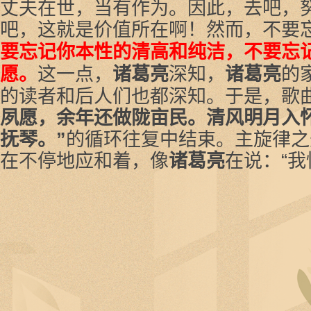
丈夫在世，当有作为。因此，去吧，
吧，这就是价值所在啊！然而，不要
要忘记你本性的清高和纯洁，不要忘
愿。
这一点，
诸葛亮
深知，
诸葛亮
的
的读者和后人们也都深知。于是，歌
夙愿，余年还做陇亩民。清风明月入
抚琴。”
的循环往复中结束。主旋律之
在不停地应和着，像
诸葛亮
在说：“我