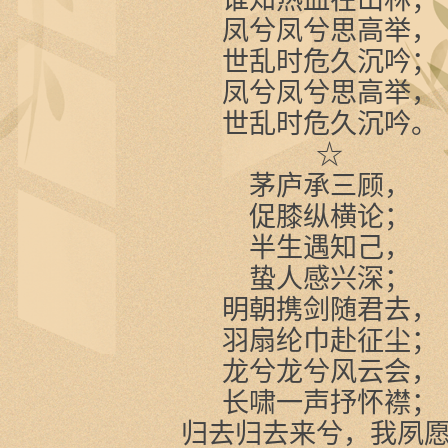
凤兮凤兮思高举，
世乱时危久沉吟；
凤兮凤兮思高举，
世乱时危久沉吟。
☆
茅庐承三顾，
促膝纵横论；
半生遇知己，
蛰人感兴深；
明朝携剑随君去，
羽扇纶巾赴征尘；
龙兮龙兮风云会，
长啸一声抒怀襟；
归去归去来兮，我夙