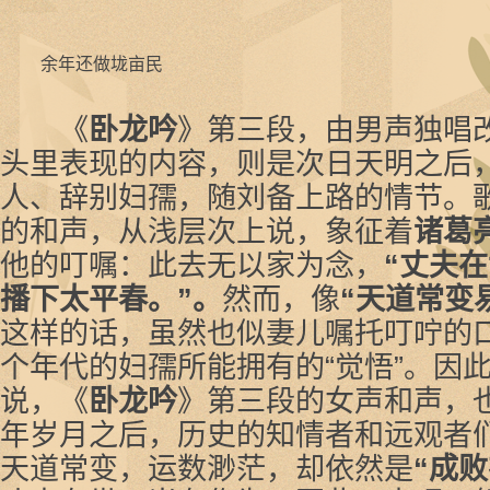
余年还做垅亩民
《
卧龙吟
》第三段，由男声独唱
头里表现的内容，则是次日天明之后
人、辞别妇孺，随刘备上路的情节。
的和声，从浅层次上说，象征着
诸葛
他的叮嘱：此去无以家为念，
“丈夫
播下太平春。”。
然而，像
“天道常变
这样的话，虽然也似妻儿嘱托叮咛的
个年代的妇孺所能拥有的“觉悟”。因
说，《
卧龙吟
》第三段的女声和声，
年岁月之后，历史的知情者和远观者
天道常变，运数渺茫，却依然是
“成败