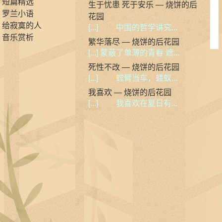
短篇精选
生于忧患 死于安乐 — 烧饼的后
罗兰小语
花园
给寂寞的人
[...] 中国的哲学讲究...
音乐赏析
繁华落尽 — 烧饼的后花园
[...] 蒙蔽了单薄的青春 遮...
死性不改 — 烧饼的后花园
[...] 螳臂当车，蝼蚁...
我喜欢 — 烧饼的后花园
[...] 我喜欢在夏日有...