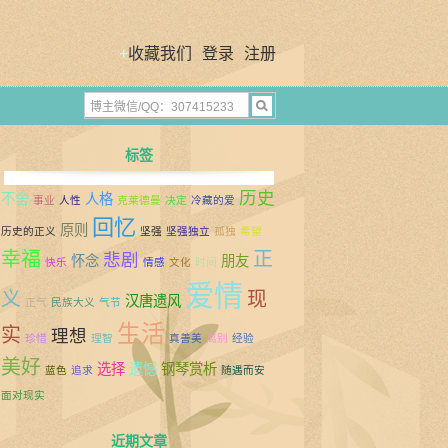
+
收藏我们
登录
注册
标签
历史
不舍
人格
事业
人性
克莱德曼
决定
冷藏的爱
回忆
原则
历史的正义
坚强
坚强独立
孤独
希望
幸福
正
悲剧
怀念
朋友
快乐
情感
文化
时间
爱情
义
现
汉唐遗风
正气
民族大义
气节
生活
实
理想
珍惜
理智
真善美
离别
经验
美好
选择
遗憾
钢琴赏析
蓝色
追求
随遇而安
面对现实
近期文章