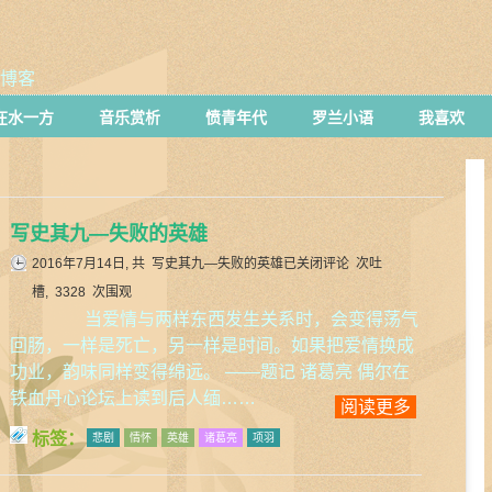
博客
在水一方
音乐赏析
愤青年代
罗兰小语
我喜欢
写史其九—失败的英雄
2016年7月14日, 共
写史其九—失败的英雄
已关闭评论
次吐
槽, 3328 次围观
当爱情与两样东西发生关系时，会变得荡气
回肠，一样是死亡，另一样是时间。如果把爱情换成
功业，韵味同样变得绵远。 ——题记 诸葛亮 偶尔在
铁血丹心论坛上读到后人缅……
阅读更多
标签：
悲剧
情怀
英雄
诸葛亮
项羽