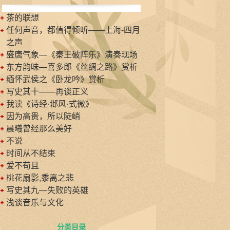
茶的联想
任何声音，都值得倾听——上海-四月
之声
盛唐气象—《秦王破阵乐》演奏现场
东方韵味—喜多郎《丝绸之路》赏析
缅怀武侯之《卧龙吟》赏析
写史其十——再谈正义
我读《诗经·邶风·式微》
因为高贵，所以陡峭
晨曦曾经那么美好
不说
时间从不结束
爱不苟且
桃花扇影,黍离之悲
写史其九—失败的英雄
浅谈音乐与文化
分类目录