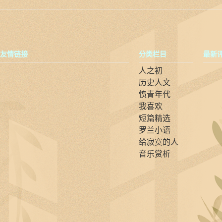
友情链接
分类栏目
最新
人之初
历史人文
愤青年代
我喜欢
短篇精选
罗兰小语
给寂寞的人
音乐赏析