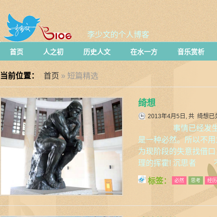
李少文的个人博客
首页
人之初
历史人文
在水一方
音乐赏析
当前位置：
首页
» 短篇精选
绮想
2013年4月5日, 共
绮想
已
事情已经发生，
是一种必然。所以不用
为现阶段的失意找借口
理的挥霍! 沉思者 
标签：
必然
思考
经历