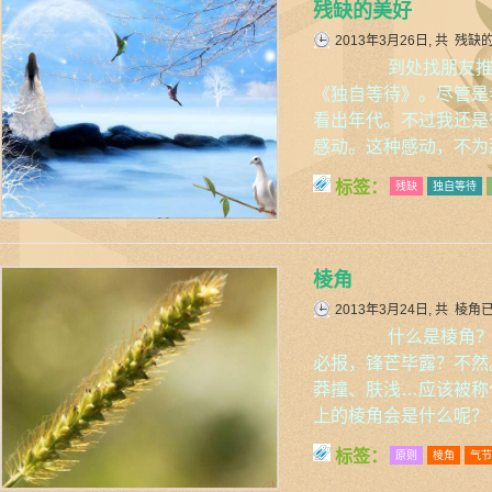
残缺的美好
2013年3月26日, 共
残缺
到处找朋友推荐
《独自等待》。尽管是
看出年代。不过我还是
感动。这种感动，不为
标签：
残缺
独自等待
棱角
2013年3月24日, 共
棱角
什么是棱角？血
必报，锋芒毕露？不然
莽撞、肤浅…应该被称
上的棱角会是什么呢？
标签：
原则
棱角
气节