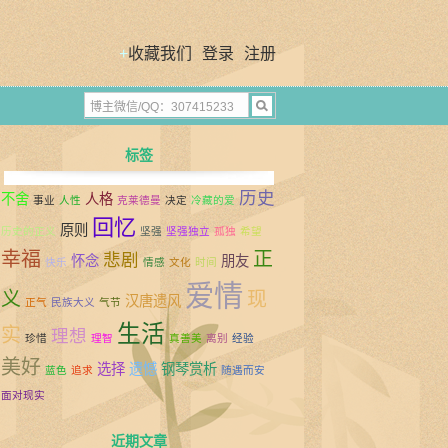
+
收藏我们
登录
注册
标签
历史
不舍
人格
事业
人性
克莱德曼
决定
冷藏的爱
回忆
原则
历史的正义
坚强
坚强独立
孤独
希望
幸福
正
悲剧
怀念
朋友
快乐
情感
文化
时间
爱情
义
现
汉唐遗风
正气
民族大义
气节
生活
实
理想
珍惜
理智
真善美
离别
经验
美好
选择
遗憾
钢琴赏析
蓝色
追求
随遇而安
面对现实
近期文章