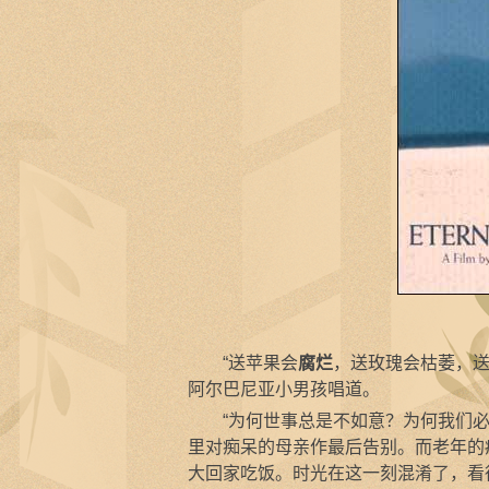
“送苹果会
腐烂
，送玫瑰会枯萎，送
阿尔巴尼亚小男孩唱道。
“为何世事总是不如意？为何我们必
里对痴呆的母亲作最后告别。而老年的
大回家吃饭。时光在这一刻混淆了，看