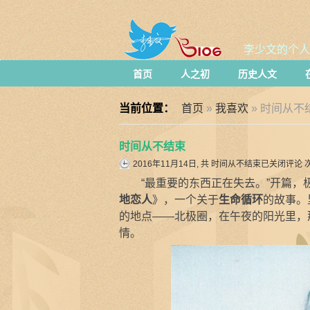
李少文的个人
首页
人之初
历史人文
当前位置：
首页
»
我喜欢
» 时间从不
时间从不结束
2016年11月14日, 共
时间从不结束
已关闭评论
次
“最重要的东西正在失去。”开篇，极
地恋人
》，一个关于
生命循环
的故事。
的地点——北极圈，在午夜的阳光里，
情。