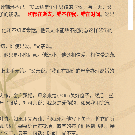
死死
循环
不已。”Otto还是个小男孩的时候，有一天，父
子的谈话。
一切都在逝去，错不在我，错在时间
。这是
。他还不知道
命运
，他只是本能地不能同意这样悲伤的
切，即使是爱。”父亲说。
他只是不能同意。他还小，他还相信爱，相信爱之
永
束手无策。”父亲说。“我正在跟你的母亲办理离婚的
，窗户飘摇，母亲来给小Otto关好窗子，然后，坐
开了眼睛，对母亲说：我总是爱你的，如果我用完汽
对抗。如果用完汽油，他就死。他写下句子，将它们折
纸飞机一架架穿行过操场，放学的孩子们捡到飞机，接
的句子，只有一句话：
时间
一成不变。