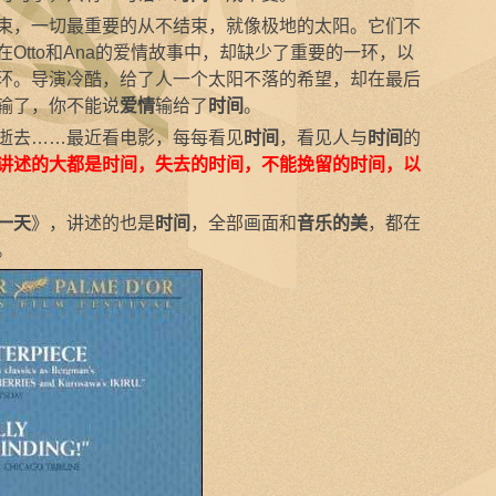
束，一切最重要的从不结束，就像极地的太阳。它们不
Otto和Ana的爱情故事中，却缺少了重要的一环，以
环。导演冷酷，给了人一个太阳不落的希望，却在最后
输了，你不能说
爱情
输给了
时间
。
逝去……最近看电影，每每看见
时间
，看见人与
时间
的
讲述的大都是时间，失去的时间，不能挽留的时间，以
一天
》，讲述的也是
时间
，全部画面和
音乐的美
，都在
。