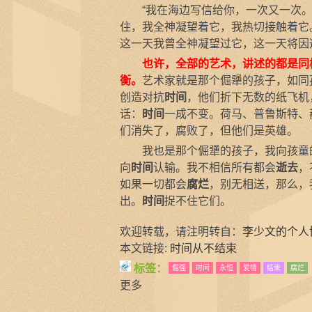
“我在海边写信给你，一次又一次。
住，我全神凝望着它，我热切接触着它
这一天我曾全神凝望过它，这一天将因
也许，全部的艺术，讲述的都是同
衡。
艺术家就是那个倔犟的孩子，如同孩
创造对抗
时间
，他们折下无数的纸飞机
话：
时间
一成不变。荷马、普鲁斯特、
们消失了，腐败了，但他们是英雄。
我也是那个倔犟的孩子，我向孩童的O
向
时间
认输。我不相信所有都会
逝去
，
如果一切都会
腐烂
，别无相送，那么，
出。
时间
捉不住它们。
欢迎转载，请注明转自：
李少文的个人
本文链接:
时间从不结束
标签：
倔强
时间
永恒
爱情
结束
腐烂
更多