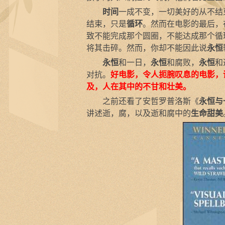
时间
一成不变，一切美好的从不结
结束，只是
循环
。然而在电影的最后，在
致不能完成那个圆圈，不能达成那个循
将其击碎。然而，你却不能因此说
永恒
永恒
和一日，
永恒
和腐败，
永恒
和
对抗。
好电影，令人扼腕叹息的电影，
及，人在其中的不甘和壮美。
之前还看了安哲罗普洛斯《
永恒与
讲述逝，腐，以及逝和腐中的
生命甜美