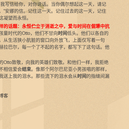
我写信给你，对你说话。当你偶尔想起这一天，请记
。”安娜的信。记住这一天。记住过去的这一天，记住
这凝望而永恒。
样的话题：永恒伫立于消逝之中，爱与时间在倔犟中抗
童时代的Otto，他们不甘向
时间
低头。他们以各自的
，从生活狭小肮脏的窗口向外放飞，上面仅写着一句
赫拉巴尔，每一个了不起的名字，都写下了这句话。他
tto致敬，向我的英雄们致敬。和他们一样，我拒绝
不相信爱会
结束
。像那个阿尔巴尼亚小男孩唱的那样，
我送上我的泪水。那些流下的泪水会从
时间
的指缝间漏
博客