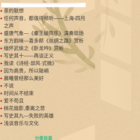
茶的联想
任何声音，都值得倾听——上海-四月
之声
盛唐气象—《秦王破阵乐》演奏现场
东方韵味—喜多郎《丝绸之路》赏析
缅怀武侯之《卧龙吟》赏析
写史其十——再谈正义
我读《诗经·邶风·式微》
因为高贵，所以陡峭
晨曦曾经那么美好
不说
时间从不结束
爱不苟且
桃花扇影,黍离之悲
写史其九—失败的英雄
浅谈音乐与文化
分类目录