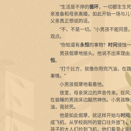
“生活是不停的
循环
，一切都生生
亲准备和母亲离婚，如此开始一场与儿
父亲真正想说的话。
“不，不是一切。”小男孩不能同意
观点。
“你知道有
永恒
的事物？
时间
侵蚀一
男孩倔犟地摇头。他说不出来理由，
恒
。
“打个比方，就像你用完汽油，在路上
事情。”
小男孩倔犟地看着他。
夜里，母亲哭泣的声音传来。狂风大作
在装睡的男孩床边黯然神伤。小男孩睁
油，我就死。
他是如此倔犟，就这样开始与
时间
成飞机，从学校厕所的窗口往外放飞，
孩子的大人们捡到飞机，他们看见上面