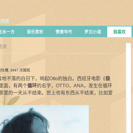
博客
在水一方
音乐赏析
愤青年代
罗兰小语
我喜欢
结束
吐槽,
3447 次围观.
地不落的白日下，响起Otto的独白。西班牙电影《
极
里面，有两个
循环
的名字，OTTO，ANA，发生在循环
那里的一天从不结束。世上也有东西从不结束，比如爱