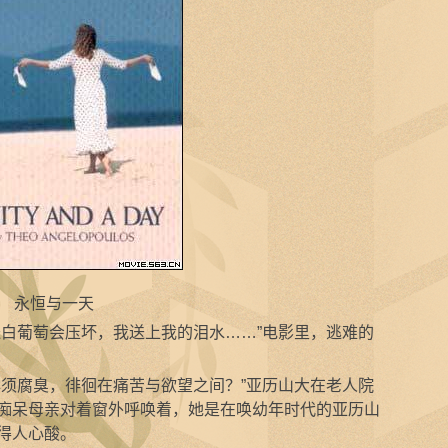
永恒与一天
白葡萄会压坏，我送上我的泪水……”电影里，逃难的
须腐臭，徘徊在痛苦与欲望之间？”亚历山大在老人院
痴呆母亲对着窗外呼唤着，她是在唤幼年时代的亚历山
得人心酸。