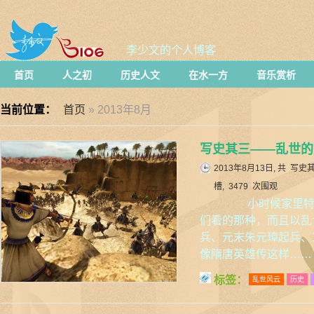
李少文的个人博客
首页
人之初
历史人文
在水一方
音乐赏析
当前位置：
首页
» 2013年8月
写史其三——乱世的
2013年8月13日, 共
写史
槽, 3479 次围观
小时候家里特别
们看的那种，而且以乱
兵、元末朱元璋起兵、
像隋唐英雄传这样……
标签：
乱世风云
历史