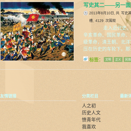
写史其二——另一面
2013年8月10日, 共
写史
槽, 4129 次围观
走入近代史，你
辛亥革命、国民革命、
级革命，清王朝、北洋
压在历史的车轮下。那
标签：
文明
正义
民族
友情链接
分类栏目
最新
人之初
历史人文
愤青年代
我喜欢