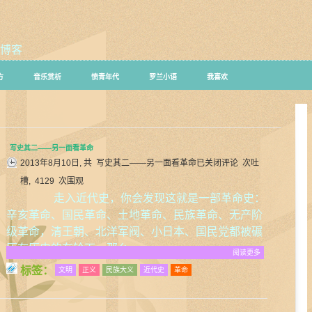
博客
方
音乐赏析
愤青年代
罗兰小语
我喜欢
写史其二——另一面看革命
2013年8月10日, 共
写史其二——另一面看革命
已关闭评论
次吐
槽, 4129 次围观
走入近代史，你会发现这就是一部革命史：
辛亥革命、国民革命、土地革命、民族革命、无产阶
级革命，清王朝、北洋军阀、小日本、国民党都被碾
压在历史的车轮下。那么，……
阅读更多
标签：
文明
正义
民族大义
近代史
革命