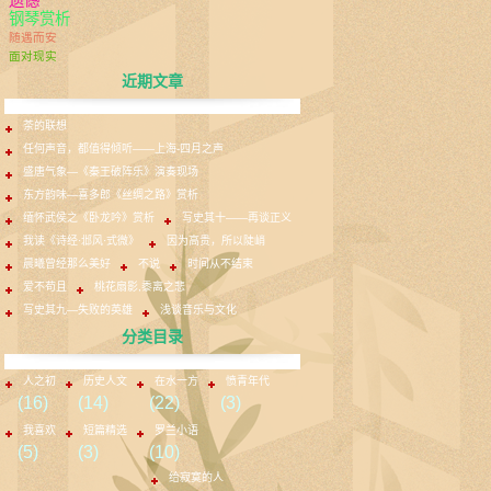
遗憾
钢琴赏析
随遇而安
面对现实
近期文章
茶的联想
任何声音，都值得倾听——上海-四月之声
盛唐气象—《秦王破阵乐》演奏现场
东方韵味—喜多郎《丝绸之路》赏析
缅怀武侯之《卧龙吟》赏析
写史其十——再谈正义
我读《诗经·邶风·式微》
因为高贵，所以陡峭
晨曦曾经那么美好
不说
时间从不结束
爱不苟且
桃花扇影,黍离之悲
写史其九—失败的英雄
浅谈音乐与文化
分类目录
人之初
历史人文
在水一方
愤青年代
(16)
(14)
(22)
(3)
我喜欢
短篇精选
罗兰小语
(5)
(3)
(10)
给寂寞的人