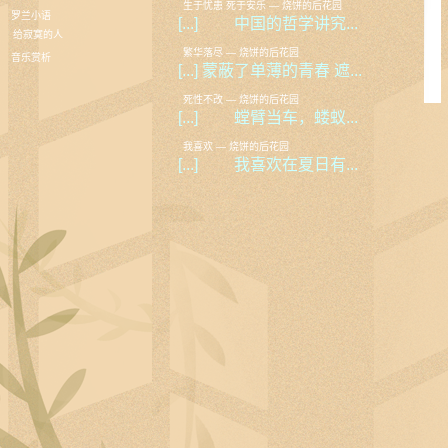
生于忧患 死于安乐 — 烧饼的后花园
罗兰小语
[...] 中国的哲学讲究...
给寂寞的人
繁华落尽 — 烧饼的后花园
音乐赏析
[...] 蒙蔽了单薄的青春 遮...
死性不改 — 烧饼的后花园
[...] 螳臂当车，蝼蚁...
我喜欢 — 烧饼的后花园
[...] 我喜欢在夏日有...