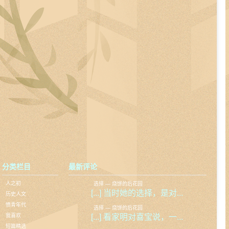
分类栏目
最新评论
人之初
选择 — 烧饼的后花园
[...] 当时她的选择，是对...
历史人文
愤青年代
选择 — 烧饼的后花园
我喜欢
[...] 看家明对喜宝说，一...
短篇精选