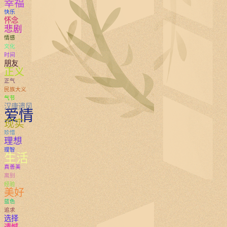
幸福
快乐
怀念
悲剧
情感
文化
时间
朋友
正义
正气
民族大义
气节
汉唐遗风
爱情
现实
珍惜
理想
理智
生活
真善美
离别
经验
美好
蓝色
追求
选择