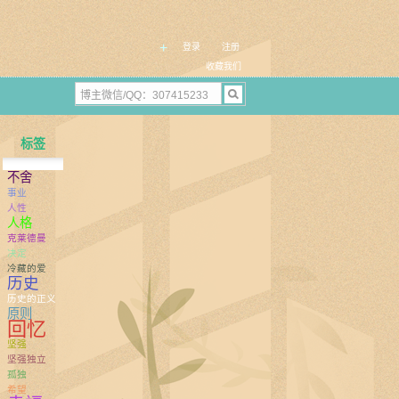
+
登录
注册
收藏我们
标签
不舍
事业
人性
人格
克莱德曼
决定
冷藏的爱
历史
历史的正义
原则
回忆
坚强
坚强独立
孤独
希望