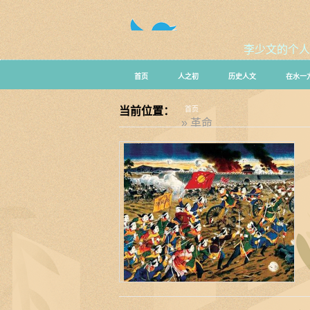
李少文的个人
首页
人之初
历史人文
在水一
当前位置：
首页
» 革命