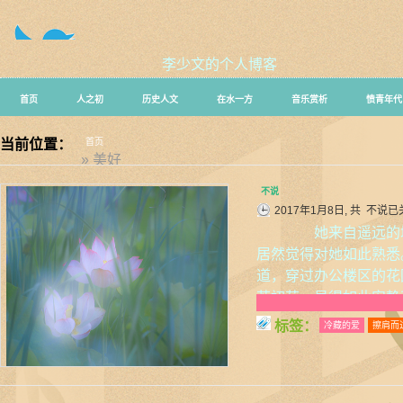
李少文的个人博客
首页
人之初
历史人文
在水一方
音乐赏析
愤青年代
当前位置：
首页
» 美好
不说
2017年1月8日, 共
不说
已
她来自遥远的城
居然觉得对她如此熟悉
道，穿过办公楼区的花
若初荷，显得如此安静
标签：
冷藏的爱
擦肩而