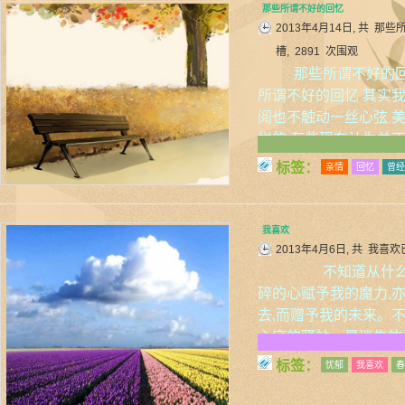
那些所谓不好的回忆
2013年4月14日, 共
那些
槽, 2891 次围观
那些所谓不好的回
所谓不好的回忆 其实
阅也不触动一丝心弦 
样的 有些现在认为并
标签：
亲情
回忆
曾经
我喜欢
2013年4月6日, 共
我喜欢
不知道从什么时
碎的心赋予我的魔力,
去,而赠予我的未来。
心底的驿站。是迷失的
标签：
忧郁
我喜欢
春