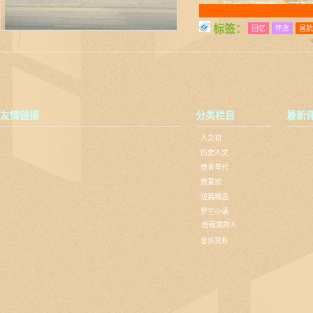
人，我想写下来，可都
标签：
回忆
怀念
昌航
友情链接
分类栏目
最新
人之初
历史人文
愤青年代
我喜欢
短篇精选
罗兰小语
给寂寞的人
音乐赏析