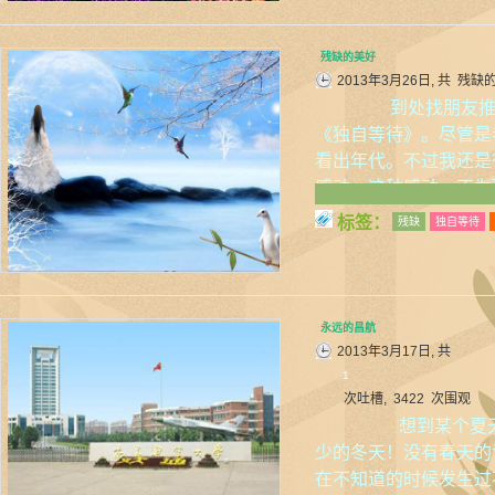
残缺的美好
2013年3月26日, 共
残缺
到处找朋友推荐
《独自等待》。尽管是
看出年代。不过我还是
感动。这种感动，不为
标签：
残缺
独自等待
永远的昌航
2013年3月17日, 共
1
次吐槽, 3422 次围观
想到某个夏天，
少的冬天！没有春天的
在不知道的时候发生过