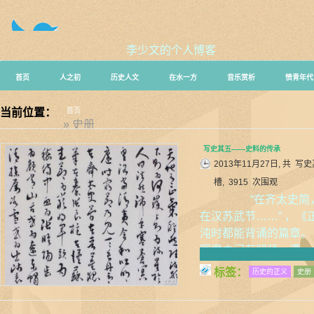
李少文的个人博客
首页
人之初
历史人文
在水一方
音乐赏析
愤青年代
当前位置：
首页
» 史册
写史其五——史料的传承
2013年11月27日, 共
写史
槽, 3915 次围观
“在齐太史简，
在汉苏武节……” ，
沌时都能背诵的篇章
国君之间有龃龉，遭…
标签：
历史的正义
史册