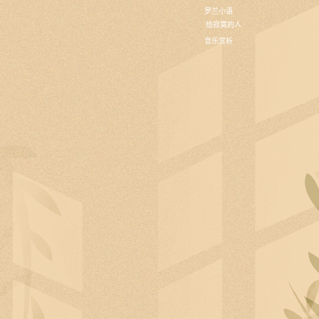
罗兰小语
给寂寞的人
音乐赏析