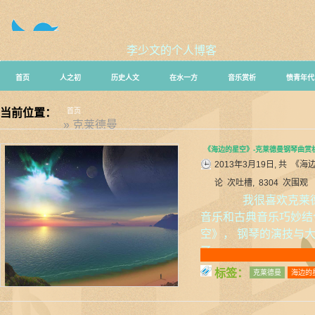
李少文的个人博客
首页
人之初
历史人文
在水一方
音乐赏析
愤青年代
当前位置：
首页
» 克莱德曼
《海边的星空》-克莱德曼钢琴曲赏
2013年3月19日, 共
《海
论
次吐槽, 8304 次围观
我很喜欢克莱德
音乐和古典音乐巧妙结
空》， 钢琴的演技与
了……
标签：
克莱德曼
海边的