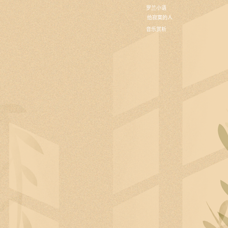
罗兰小语
给寂寞的人
音乐赏析