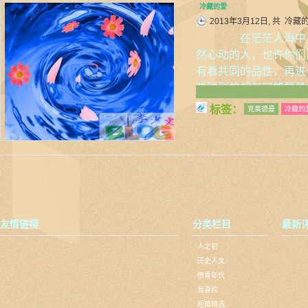
冷藏的爱
2013年3月12日, 共
冷藏
在茫茫人海中，
然心动的人，也许你们
有着共同的品性，再进
难碰到的却有可能是最
标签：
克莱德曼
冷藏的
友情链接
分类栏目
最新
人之初
历史人文
愤青年代
我喜欢
短篇精选